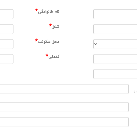
*
نام خانوادگی
*
شغل
*
محل سکونت
*
کدملی
را