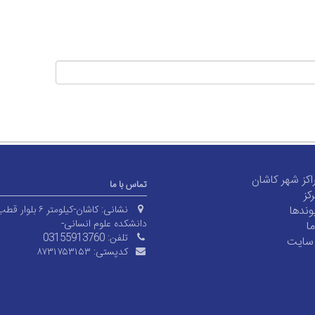
اکز شهر کاشان
تماس با ما
کز
ند‌ها
نشانی:
کاشان-کیلومتر ۶ بل
دانشکده علوم انسانی-
ا
تلفن:
03155913760
سایت
کدپستی:
۸۷۳۱۷۵۳۱۵۳