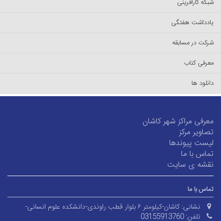
شبکه کارآفرینی
یادداشت هفتگی
شرکت در مسابقه
معرفی کتاب
دانلود ها
معرفی مراکز شهر کاشان
تصاویر مرکز
لیست پیوند‌ها
تماس با ما
نقشه ی سایت
تماس با ما
نشانی:
کاشان-کیلومتر ۶ بلوار قطب راوندی-دانشکده علوم انسانی-
تلفن:
03155913760