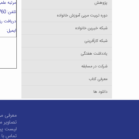
مرتبه علمی
پژوهش
تلفن: 03155913760
دوره تربیت مربی آموزش خانواده
دریافت رز
شبکه خیرین خانواده
ایمیل:
شبکه کارآفرینی
یادداشت هفتگی
شرکت در مسابقه
معرفی کتاب
دانلود ها
معرفی مر
تصاویر مر
لیست پیو
تماس با م