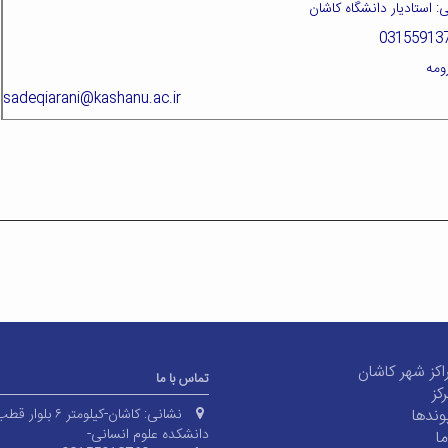
: استادیار دانشگاه کاشان
ومه
 sadeqiarani@kashanu.ac.ir
اکز شهر کاشان
تماس با ما
کز
ند‌ها
نشانی:
کاشان-کیلومتر ۶ بل
دانشکده علوم انسانی-
ا