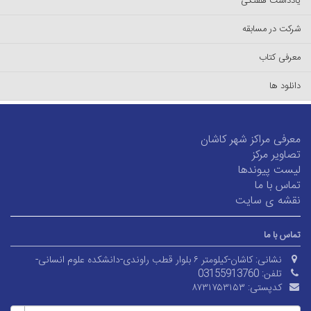
یادداشت هفتگی
شرکت در مسابقه
معرفی کتاب
دانلود ها
معرفی مراکز شهر کاشان
تصاویر مرکز
لیست پیوند‌ها
تماس با ما
نقشه ی سایت
تماس با ما
نشانی:
کاشان-کیلومتر ۶ بلوار قطب راوندی-دانشکده علوم انسانی-
تلفن:
03155913760
کدپستی:
۸۷۳۱۷۵۳۱۵۳