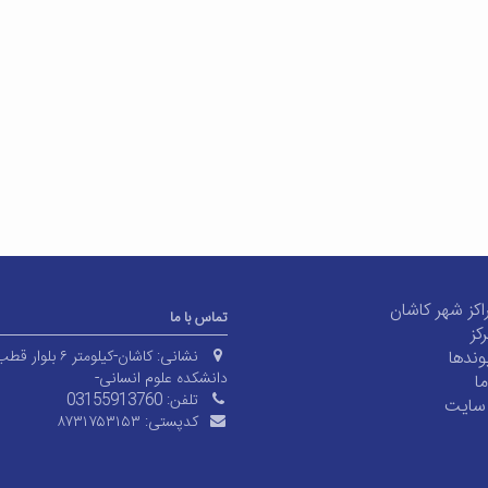
اکز شهر کاشان
تماس با ما
کز
ند‌ها
نشانی:
کاشان-کیلومتر ۶ بل
دانشکده علوم انسانی-
ا
تلفن:
03155913760
سایت
کدپستی:
۸۷۳۱۷۵۳۱۵۳