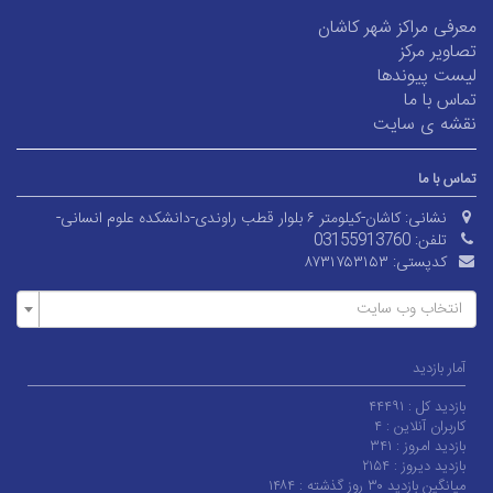
معرفی مراکز شهر کاشان
تصاویر مرکز
لیست پیوند‌ها
تماس با ما
نقشه ی سایت
تماس با ما
نشانی:
کاشان-کیلومتر ۶ بلوار قطب راوندی-دانشکده علوم انسانی-
تلفن:
03155913760
کدپستی:
۸۷۳۱۷۵۳۱۵۳
انتخاب وب سایت
آمار بازدید
بازدید کل :
۴۴۴۹۱
کاربران آنلاین :
۴
بازدید امروز :
۳۴۱
بازدید دیروز :
۲۱۵۴
میانگین بازدید ۳۰ روز گذشته :
۱۴۸۴